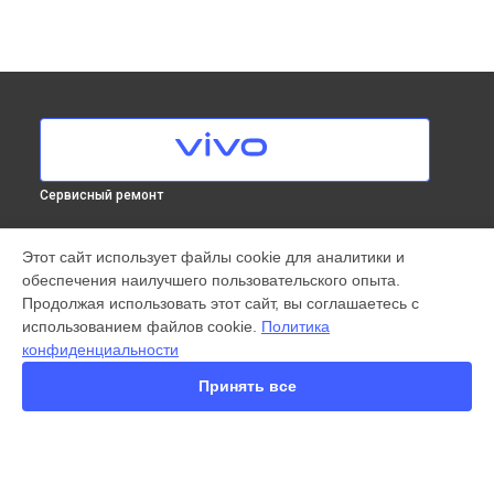
Сервисный ремонт
МОДЕЛИ
Этот сайт использует файлы cookie для аналитики и
обеспечения наилучшего пользовательского опыта.
X300 Pro
Продолжая использовать этот сайт, вы соглашаетесь с
X200 FE
использованием файлов cookie.
Политика
X200 Ultra
конфиденциальности
X200 Pro
X200 Pro mini
Принять все
V60 Lite
V60
V50
Y22
Y35