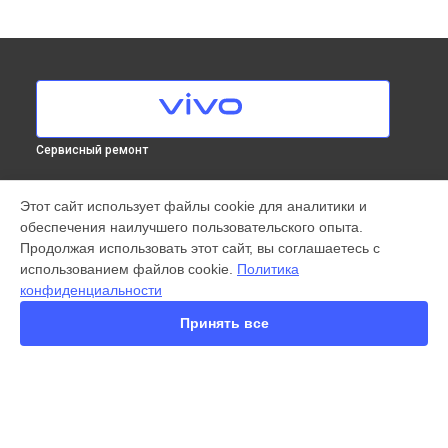
Сервисный ремонт
МОДЕЛИ
Этот сайт использует файлы cookie для аналитики и
обеспечения наилучшего пользовательского опыта.
X300 Pro
Продолжая использовать этот сайт, вы соглашаетесь с
X200 FE
использованием файлов cookie.
Политика
X200 Ultra
конфиденциальности
X200 Pro
X200 Pro mini
Принять все
V60 Lite
V60
V50
Y22
Y35
СТРАНИЦЫ
Y36