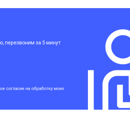
от 30 мин
о
?
от 30 мин
о
, перезвоним за 5 минут
от 30 мин
о
от 30 мин
о
ое согласие на обработку моих
от 20 мин
о
от 60 мин
о