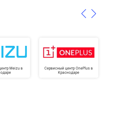
т 1400 ₽
Заказать
ентр Meizu в
Сервисный центр OnePlus в
Сервисный 
нодаре
Краснодаре
Крас