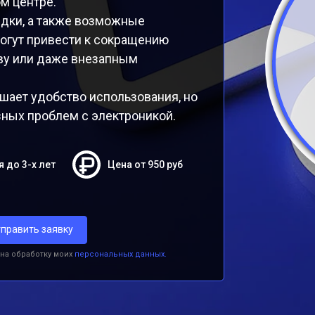
м центре.
ядки, а также возможные
огут привести к сокращению
еву или даже внезапным
шает удобство использования, но
зных проблем с электроникой.
я до 3-х лет
Цена от 950 руб
править заявку
 на обработку моих
персональных данных.