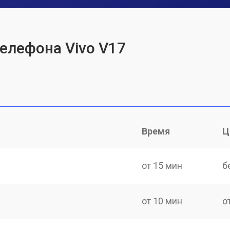
телефона Vivo V17
Время
Ц
от 15 мин
б
от 10 мин
о