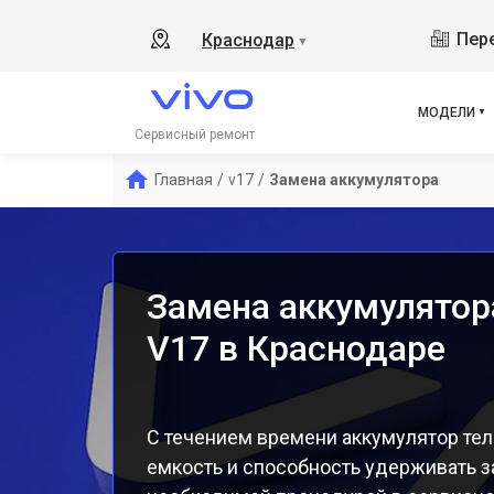
Y19
Пере
Краснодар
▼
V21
V23
V23
МОДЕЛИ
X50
Сервисный ремонт
Y1s
Главная
/
v17
/
Замена аккумулятора
Y21
Y31
Y12
Замена аккумулятор
V17 в Краснодаре
С течением времени аккумулятор тел
емкость и способность удерживать з