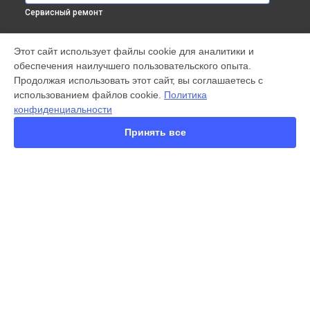
Сервисный ремонт
МОДЕЛИ
Этот сайт использует файлы cookie для аналитики и
обеспечения наилучшего пользовательского опыта.
X300 Pro
Продолжая использовать этот сайт, вы соглашаетесь с
X200 FE
использованием файлов cookie.
Политика
X200 Ultra
конфиденциальности
X200 Pro
X200 Pro mini
Принять все
V60 Lite
V60
V50
Y22
Y35
СТРАНИЦЫ
Y36
Гарантия
Y78
Доставка
Y53s
Контакты
Y33s
Карта сайта
Y17
V17
V17 Neo
КОНТАКТЫ