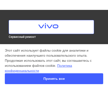
Сервисный ремонт
МОДЕЛИ
Этот сайт использует файлы cookie для аналитики и
обеспечения наилучшего пользовательского опыта.
X300 Pro
Продолжая использовать этот сайт, вы соглашаетесь с
X200 FE
использованием файлов cookie.
Политика
X200 Ultra
конфиденциальности
X200 Pro
X200 Pro mini
Принять все
V60 Lite
V60
V50
Y22
Y35
СТРАНИЦЫ
Y36