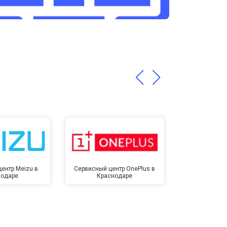
т 3200 ₽
Заказать
т 1400 ₽
Заказать
ентр Meizu в
Сервисный центр OnePlus в
Сервисный 
нодаре
Краснодаре
Крас