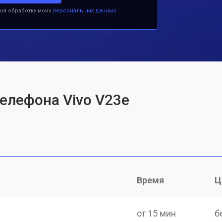
 на обработку моих
персональных данных.
телефона Vivo V23e
Время
Ц
от 15 мин
б