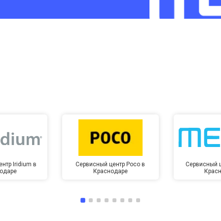
от 60 мин
о
от 10 мин
о
нтр Iridium в
Сервисный центр Poco в
Сервисный ц
одаре
Краснодаре
Крас