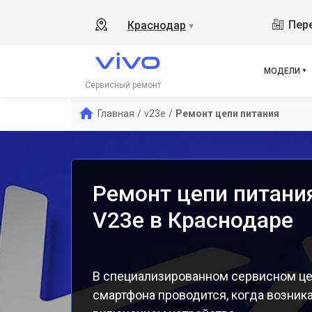
V17
Пере
Краснодар
▼
Y19
V21
V23
МОДЕЛИ
X50
Сервисный ремонт
Y1s
Главная
/
v23e
/
Ремонт цепи питания
Y21
Y31
Y12
Ремонт цепи питания
V23e в Краснодаре
В специализированном сервисном цен
смартфона проводится, когда возник