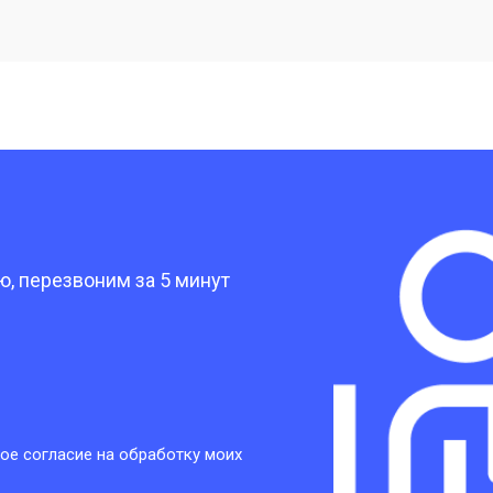
от 20 мин
о
от 40 мин
о
от 30 мин
о
?
от 30 мин
о
, перезвоним за 5 минут
от 30 мин
о
от 30 мин
о
ое согласие на обработку моих
от 20 мин
о