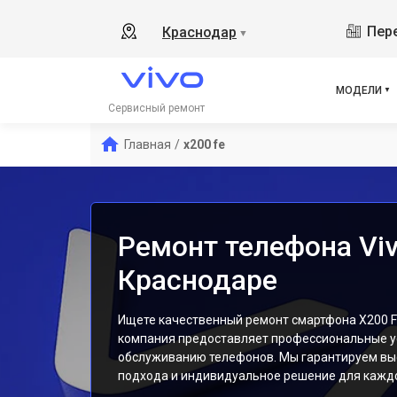
Y19
Пере
Краснодар
▼
V21
V23
V23
МОДЕЛИ
X50
Сервисный ремонт
Y1s
Главная
/
x200 fe
Y21
Y31
Y12
Ремонт телефона Viv
Краснодаре
Ищете качественный ремонт смартфона X200 F
компания предоставляет профессиональные ус
обслуживанию телефонов. Мы гарантируем вы
подхода и индивидуальное решение для каждо