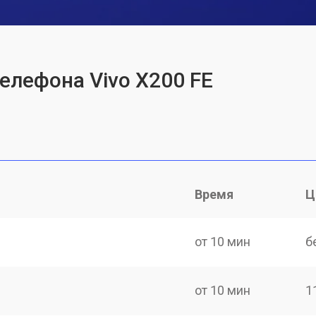
елефона Vivo X200 FE
Время
Ц
от 10 мин
б
от 10 мин
1