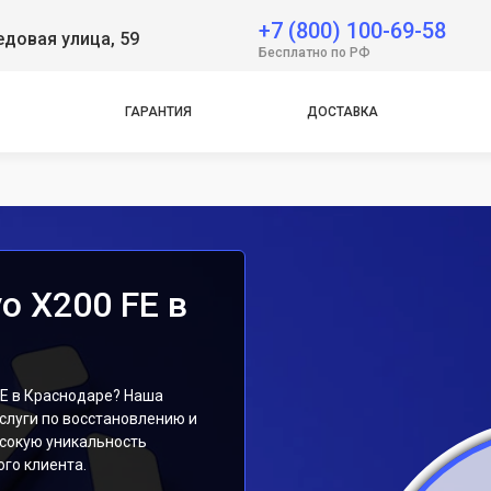
+7 (800) 100-69-58
довая улица, 59
e
Бесплатно по РФ
e
ГАРАНТИЯ
ДОСТАВКА
o X200 FE в
E в Краснодаре? Наша
луги по восстановлению и
сокую уникальность
го клиента.