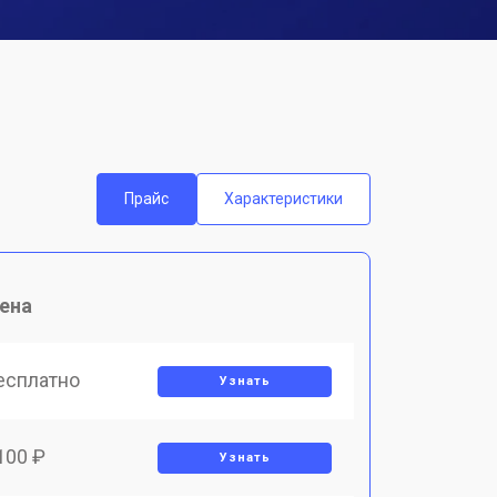
Прайс
Характеристики
ена
есплатно
Узнать
100 ₽
Узнать