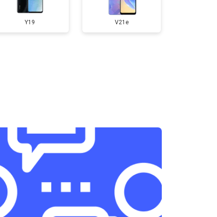
400 ₽
Узнать
Y19
V21e