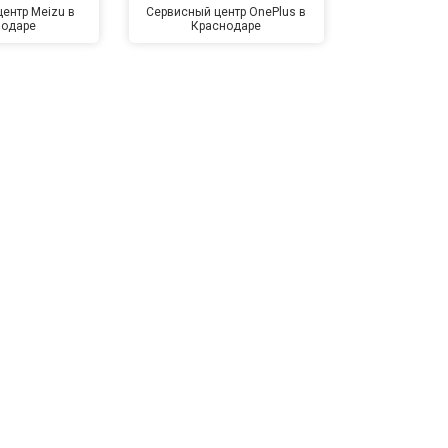
ентр Meizu в
Сервисный центр OnePlus в
Сервисный 
нодаре
Краснодаре
Крас