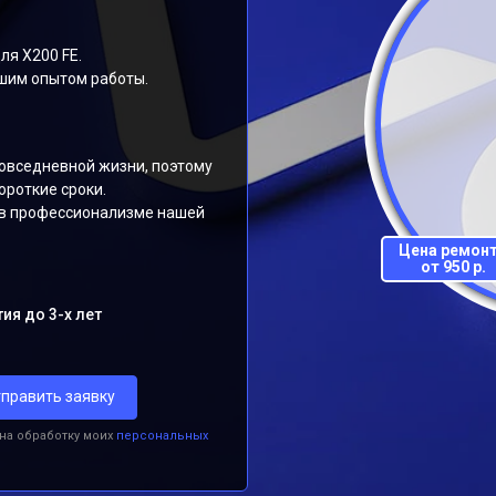
ля X200 FE.
шим опытом работы.
овседневной жизни, поэтому
ороткие сроки.
 в профессионализме нашей
Цена ремон
от 950 р.
ия до 3-х лет
править заявку
 на обработку моих
персональных