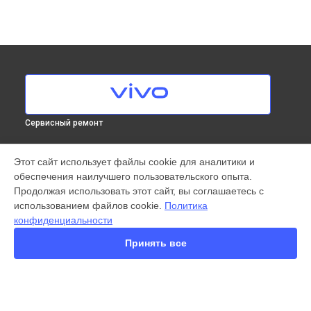
Сервисный ремонт
МОДЕЛИ
Этот сайт использует файлы cookie для аналитики и
обеспечения наилучшего пользовательского опыта.
X300 Pro
Продолжая использовать этот сайт, вы соглашаетесь с
X200 FE
использованием файлов cookie.
Политика
X200 Ultra
конфиденциальности
X200 Pro
X200 Pro mini
Принять все
V60 Lite
V60
V50
Y22
Y35