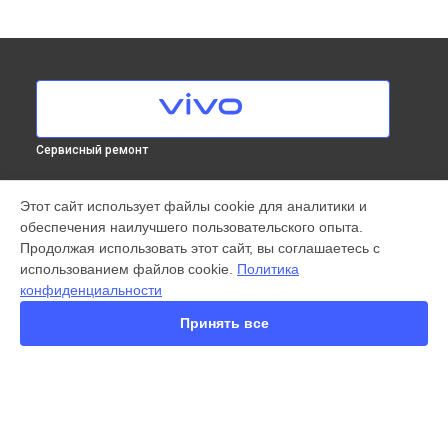
Сервисный ремонт
МОДЕЛИ
Этот сайт использует файлы cookie для аналитики и
обеспечения наилучшего пользовательского опыта.
X300 Pro
Продолжая использовать этот сайт, вы соглашаетесь с
X200 FE
использованием файлов cookie.
Политика
X200 Ultra
конфиденциальности
X200 Pro
X200 Pro mini
Принять все
V60 Lite
V60
V50
Y22
Y35
СТРАНИЦЫ
Y36