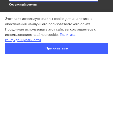
Сервисный ремонт
МОДЕЛИ
Этот сайт использует файлы cookie для аналитики и
обеспечения наилучшего пользовательского опыта.
X300 Pro
Продолжая использовать этот сайт, вы соглашаетесь с
X200 FE
использованием файлов cookie.
Политика
X200 Ultra
конфиденциальности
X200 Pro
X200 Pro mini
Принять все
V60 Lite
V60
V50
Y22
Y35
СТРАНИЦЫ
Y36
Гарантия
Y78
Доставка
Y53s
Контакты
Y33s
Карта сайта
Y17
V17
V17 Neo
КОНТАКТЫ