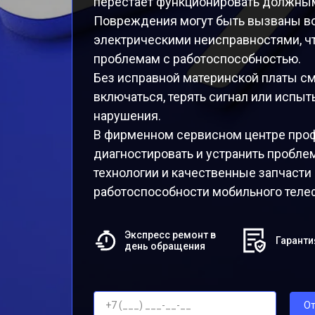
перестает функционировать должны
Повреждения могут быть вызваны во
электрическими неисправностями, ч
проблемам с работоспособностью.
Без исправной материнской платы с
включаться, терять сигнал или испы
нарушения.
В фирменном сервисном центре про
диагностировать и устранить пробле
технологии и качественные запчасти
работоспособности мобильного телеф
Экспресс ремонт в
Гаранти
день обращения
От