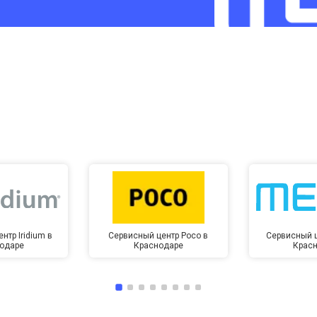
от 60 мин
о
от 10 мин
о
нтр Iridium в
Сервисный центр Poco в
Сервисный ц
одаре
Краснодаре
Крас