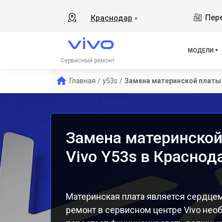
Y19
Пере
Краснодар
▼
V21
V23
V23
МОДЕЛИ
X50
Сервисный ремонт
Y1s
Главная
/
y53s
/
Замена материнской платы
Y21
Y31
Y12
Замена материнской
Vivo Y53s в Краснод
Материнская плата является сердцем
ремонт в сервисном центре Vivo нео