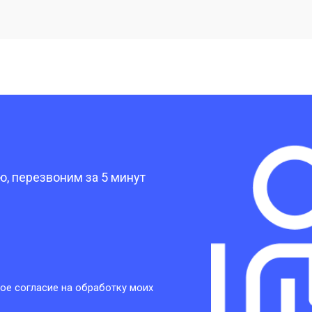
от 20 мин
о
от 40 мин
о
от 30 мин
о
?
от 30 мин
о
, перезвоним за 5 минут
от 30 мин
о
от 30 мин
о
ое согласие на обработку моих
от 20 мин
о