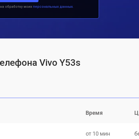
 на обработку моих
персональных данных.
телефона Vivo Y53s
Время
Ц
от 10 мин
б