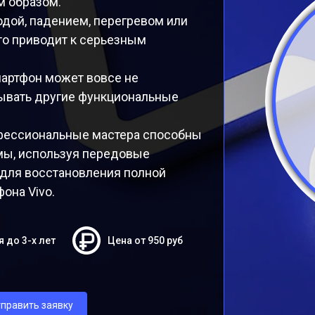
м образом.
дой, падением, перегревом или
то приводит к серьезным
мартфон может вовсе не
тывать другие функциональные
фессиональные мастера способны
мы, используя передовые
 для восстановления полной
она Vivo.
я до 3-х лет
Цена от 950 руб
править заявку