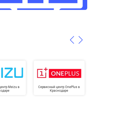
т 3200 ₽
Заказать
т 1400 ₽
Заказать
ентр Meizu в
Сервисный центр OnePlus в
Сервисный 
нодаре
Краснодаре
Крас