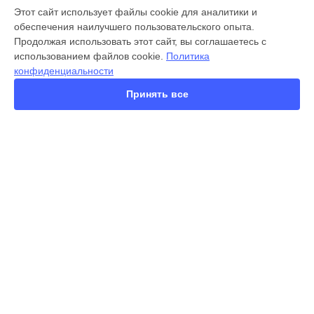
МОДЕЛИ
Этот сайт использует файлы cookie для аналитики и
обеспечения наилучшего пользовательского опыта.
X300 Pro
Продолжая использовать этот сайт, вы соглашаетесь с
X200 FE
использованием файлов cookie.
Политика
X200 Ultra
конфиденциальности
X200 Pro
X200 Pro mini
Принять все
V60 Lite
V60
V50
Y22
Y35
СТРАНИЦЫ
Y36
Гарантия
Y53s
Доставка
Y33s
Контакты
Y17
Карта сайта
V17
V17 Neo
Y19
КОНТАКТЫ
V21e
+7 (800) 100-69-58
Ежедневно с 09:00 до 21:00